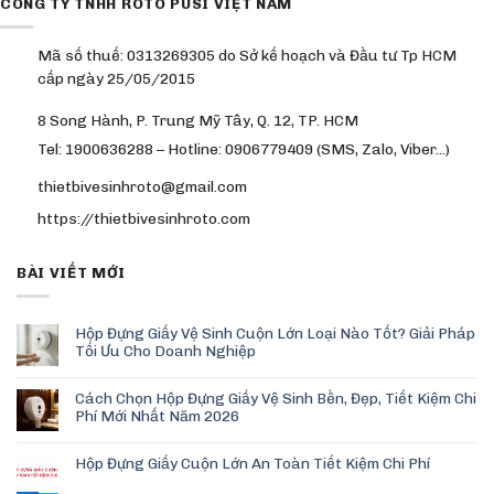
CÔNG TY TNHH ROTO PUSI VIỆT NAM
Mã số thuế: 0313269305 do Sở kế hoạch và Đầu tư Tp HCM
cấp ngày 25/05/2015
8 Song Hành, P. Trung Mỹ Tây, Q. 12, TP. HCM
Tel: 1900636288 – Hotline: 0906779409 (SMS, Zalo, Viber…)
thietbivesinhroto@gmail.com
https://thietbivesinhroto.com
BÀI VIẾT MỚI
Hộp Đựng Giấy Vệ Sinh Cuộn Lớn Loại Nào Tốt? Giải Pháp
Tối Ưu Cho Doanh Nghiệp
Cách Chọn Hộp Đựng Giấy Vệ Sinh Bền, Đẹp, Tiết Kiệm Chi
Phí Mới Nhất Năm 2026
Hộp Đựng Giấy Cuộn Lớn An Toàn Tiết Kiệm Chi Phí