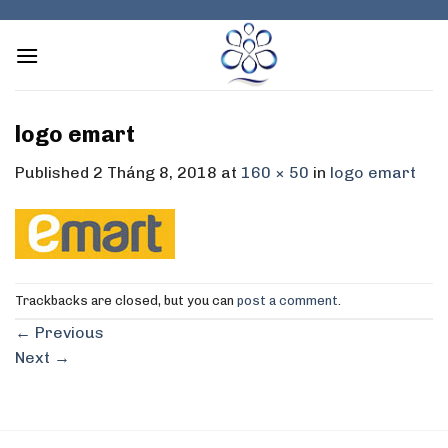
Skip
to
content
logo emart
Published
2 Tháng 8, 2018
at
160 × 50
in
logo emart
Trackbacks are closed, but you can
post a comment
.
←
Previous
Next
→