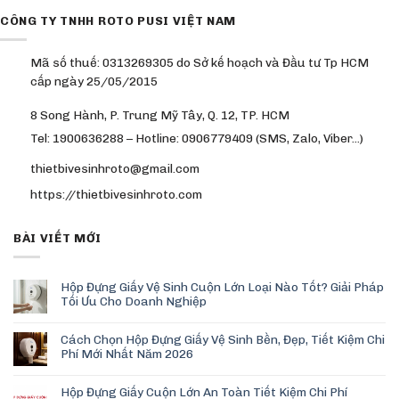
CÔNG TY TNHH ROTO PUSI VIỆT NAM
Mã số thuế: 0313269305 do Sở kế hoạch và Đầu tư Tp HCM
cấp ngày 25/05/2015
8 Song Hành, P. Trung Mỹ Tây, Q. 12, TP. HCM
Tel: 1900636288 – Hotline: 0906779409 (SMS, Zalo, Viber…)
thietbivesinhroto@gmail.com
https://thietbivesinhroto.com
BÀI VIẾT MỚI
Hộp Đựng Giấy Vệ Sinh Cuộn Lớn Loại Nào Tốt? Giải Pháp
Tối Ưu Cho Doanh Nghiệp
Cách Chọn Hộp Đựng Giấy Vệ Sinh Bền, Đẹp, Tiết Kiệm Chi
Phí Mới Nhất Năm 2026
Hộp Đựng Giấy Cuộn Lớn An Toàn Tiết Kiệm Chi Phí