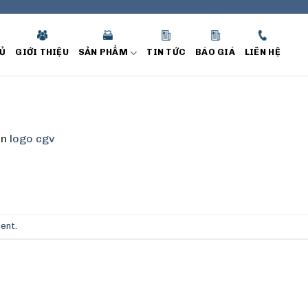
Ủ
GIỚI THIỆU
SẢN PHẨM
TIN TỨC
BÁO GIÁ
LIÊN HỆ
in
logo cgv
ment
.