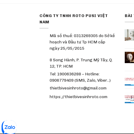
CÔNG TY TNHH ROTO PUSI VIỆT
BÀI
NAM
Mã số thuế: 0313269305 do Sở kế
hoạch và Đầu tư Tp HCM cấp
ngày 25/05/2015
8 Song Hành, P. Trung Mỹ Tây, Q.
12, TP. HCM
Tel: 1900636288 – Hotline:
0906779409 (SMS, Zalo, Viber…)
thietbivesinhroto@gmail.com
https://thietbivesinhroto.com