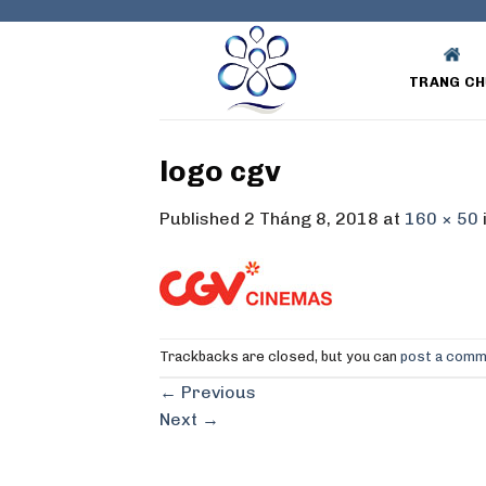
Skip
to
content
TRANG CH
logo cgv
Published
2 Tháng 8, 2018
at
160 × 50
Trackbacks are closed, but you can
post a com
←
Previous
Next
→