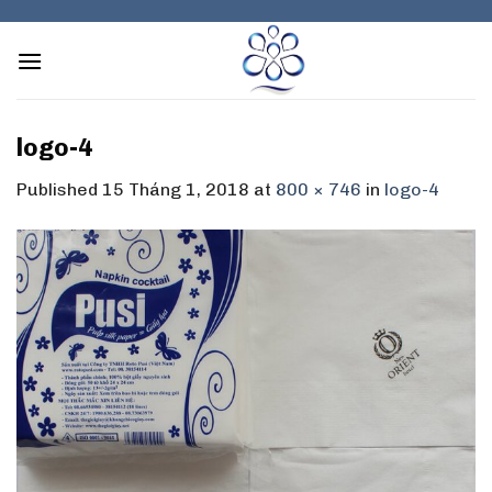
Skip
to
content
logo-4
Published
15 Tháng 1, 2018
at
800 × 746
in
logo-4