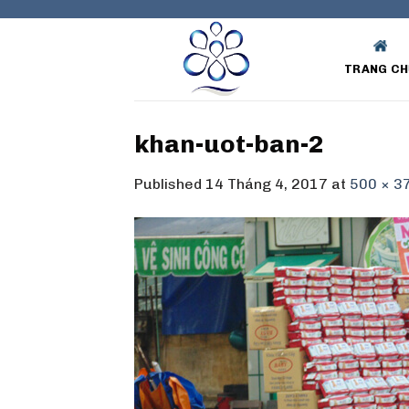
Skip
to
content
TRANG CH
khan-uot-ban-2
Published
14 Tháng 4, 2017
at
500 × 3