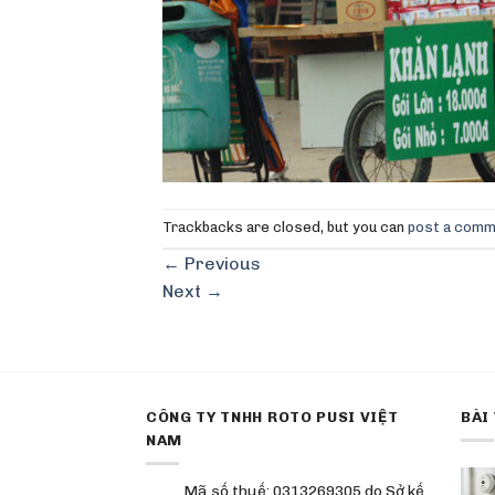
Trackbacks are closed, but you can
post a com
←
Previous
Next
→
CÔNG TY TNHH ROTO PUSI VIỆT
BÀI
NAM
Mã số thuế: 0313269305 do Sở kế