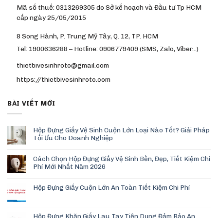
Mã số thuế: 0313269305 do Sở kế hoạch và Đầu tư Tp HCM
cấp ngày 25/05/2015
8 Song Hành, P. Trung Mỹ Tây, Q. 12, TP. HCM
Tel: 1900636288 – Hotline: 0906779409 (SMS, Zalo, Viber…)
thietbivesinhroto@gmail.com
https://thietbivesinhroto.com
BÀI VIẾT MỚI
Hộp Đựng Giấy Vệ Sinh Cuộn Lớn Loại Nào Tốt? Giải Pháp
Tối Ưu Cho Doanh Nghiệp
Cách Chọn Hộp Đựng Giấy Vệ Sinh Bền, Đẹp, Tiết Kiệm Chi
Phí Mới Nhất Năm 2026
Hộp Đựng Giấy Cuộn Lớn An Toàn Tiết Kiệm Chi Phí
Hộp Đựng Khăn Giấy Lau Tay Tiện Dụng Đảm Bảo An