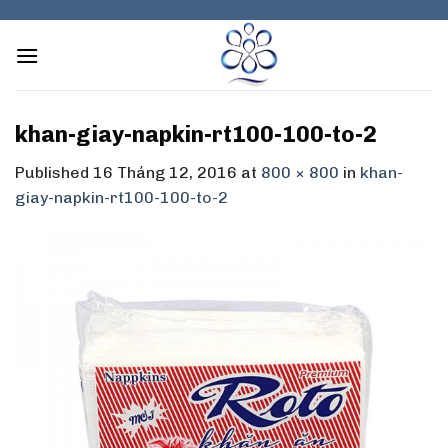
Skip
to
content
khan-giay-napkin-rt100-100-to-2
Published
16 Tháng 12, 2016
at
800 × 800
in
khan-
giay-napkin-rt100-100-to-2