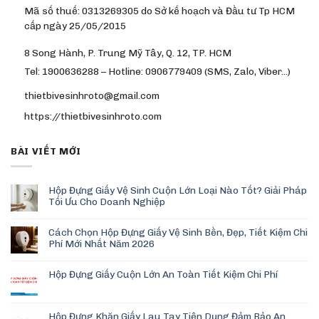
Mã số thuế: 0313269305 do Sở kế hoạch và Đầu tư Tp HCM
cấp ngày 25/05/2015
8 Song Hành, P. Trung Mỹ Tây, Q. 12, TP. HCM
Tel: 1900636288 – Hotline: 0906779409 (SMS, Zalo, Viber…)
thietbivesinhroto@gmail.com
https://thietbivesinhroto.com
BÀI VIẾT MỚI
Hộp Đựng Giấy Vệ Sinh Cuộn Lớn Loại Nào Tốt? Giải Pháp
Tối Ưu Cho Doanh Nghiệp
Cách Chọn Hộp Đựng Giấy Vệ Sinh Bền, Đẹp, Tiết Kiệm Chi
Phí Mới Nhất Năm 2026
Hộp Đựng Giấy Cuộn Lớn An Toàn Tiết Kiệm Chi Phí
Hộp Đựng Khăn Giấy Lau Tay Tiện Dụng Đảm Bảo An