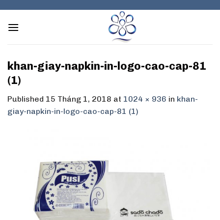
Skip
to
content
khan-giay-napkin-in-logo-cao-cap-81
(1)
Published
15 Tháng 1, 2018
at
1024 × 936
in
khan-
giay-napkin-in-logo-cao-cap-81 (1)