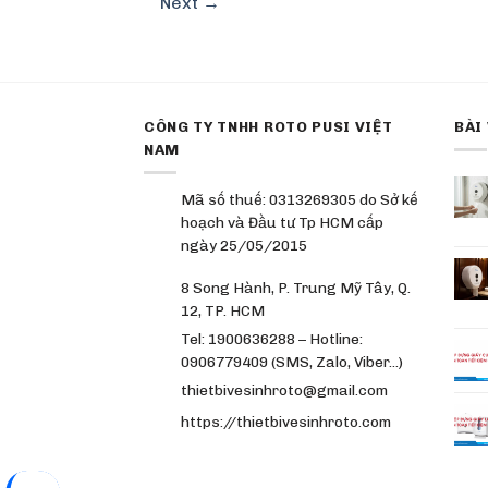
Next
→
CÔNG TY TNHH ROTO PUSI VIỆT
BÀI
NAM
Mã số thuế: 0313269305 do Sở kế
hoạch và Đầu tư Tp HCM cấp
ngày 25/05/2015
8 Song Hành, P. Trung Mỹ Tây, Q.
12, TP. HCM
Tel: 1900636288 – Hotline:
0906779409 (SMS, Zalo, Viber…)
thietbivesinhroto@gmail.com
https://thietbivesinhroto.com