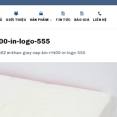
Ủ
GIỚI THIỆU
SẢN PHẨM
TIN TỨC
BÁO GIÁ
LIÊN HỆ
00-in-logo-555
562
in
khan-giay-nap-kin-rt400-in-logo-555