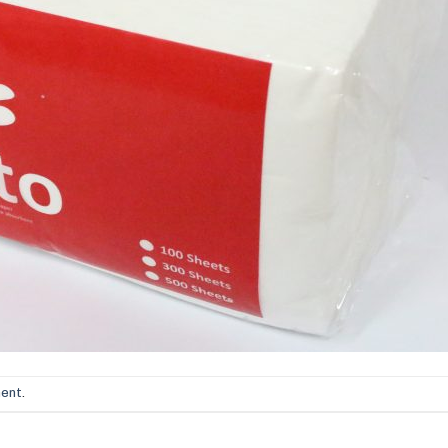
ment
.