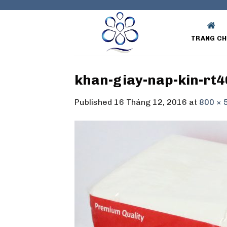
Skip
to
content
TRANG CH
khan-giay-nap-kin-rt4
Published
16 Tháng 12, 2016
at
800 × 