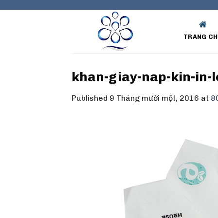
Skip
to
content
TRANG CH
khan-giay-nap-kin-in-
Published
9 Tháng mười một, 2016
at
8