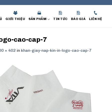
Ủ
GIỚI THIỆU
SẢN PHẨM
TIN TỨC
BÁO GIÁ
LIÊN HỆ
logo-cao-cap-7
00 × 402
in
khan-giay-nap-kin-in-logo-cao-cap-7