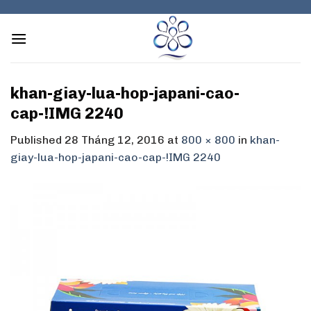
Skip
to
content
khan-giay-lua-hop-japani-cao-
cap-!IMG 2240
Published
28 Tháng 12, 2016
at
800 × 800
in
khan-
giay-lua-hop-japani-cao-cap-!IMG 2240