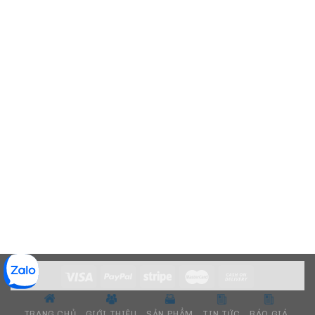
TRANG CHỦ
GIỚI THIỆU
SẢN PHẨM
TIN TỨC
BÁO GIÁ