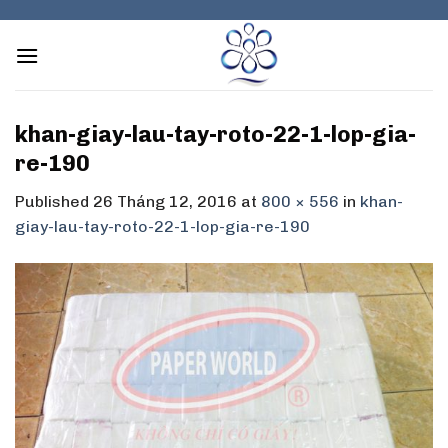
Skip
to
content
khan-giay-lau-tay-roto-22-1-lop-gia-
re-190
Published
26 Tháng 12, 2016
at
800 × 556
in
khan-
giay-lau-tay-roto-22-1-lop-gia-re-190