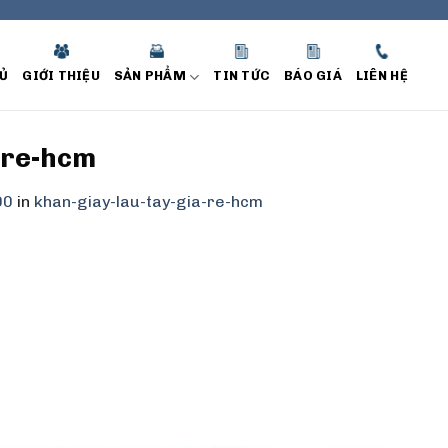
Ủ
GIỚI THIỆU
SẢN PHẨM
TIN TỨC
BÁO GIÁ
LIÊN HỆ
-re-hcm
00
in
khan-giay-lau-tay-gia-re-hcm