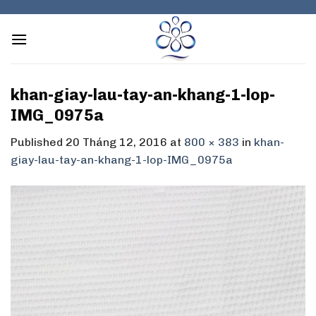
Skip
to
content
khan-giay-lau-tay-an-khang-1-lop-
IMG_0975a
Published
20 Tháng 12, 2016
at
800 × 383
in
khan-
giay-lau-tay-an-khang-1-lop-IMG_0975a