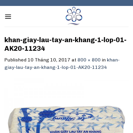
Skip
to
content
khan-giay-lau-tay-an-khang-1-lop-01-
AK20-11234
Published
10 Tháng 10, 2017
at
800 × 800
in
khan-
giay-lau-tay-an-khang-1-lop-01-AK20-11234