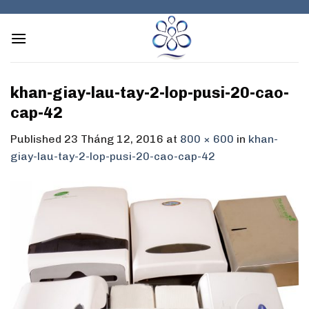
Skip
to
content
khan-giay-lau-tay-2-lop-pusi-20-cao-
cap-42
Published
23 Tháng 12, 2016
at
800 × 600
in
khan-
giay-lau-tay-2-lop-pusi-20-cao-cap-42