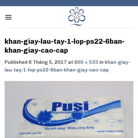
Skip
to
content
khan-giay-lau-tay-1-lop-ps22-6ban-
khan-giay-cao-cap
Published
6 Tháng 5, 2017
at
800 × 533
in
khan-giay-
lau-tay-1-lop-ps22-6ban-khan-giay-cao-cap