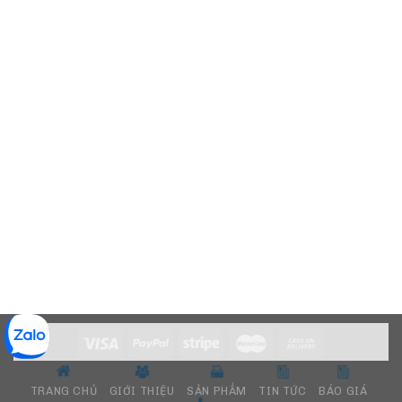
TRANG CHỦ
GIỚI THIỆU
SẢN PHẨM
TIN TỨC
BÁO GIÁ