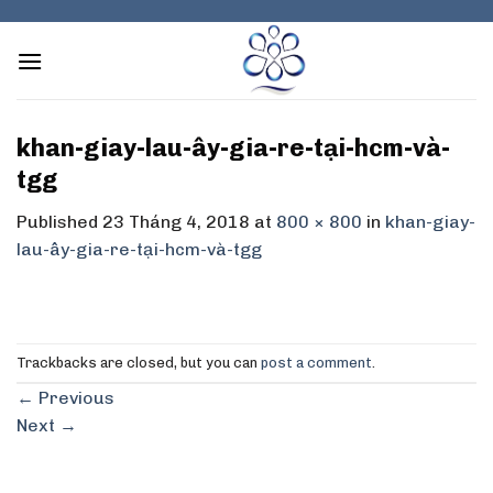
Skip
to
content
khan-giay-lau-ây-gia-re-tại-hcm-và-
tgg
Published
23 Tháng 4, 2018
at
800 × 800
in
khan-giay-
lau-ây-gia-re-tại-hcm-và-tgg
Trackbacks are closed, but you can
post a comment
.
←
Previous
Next
→