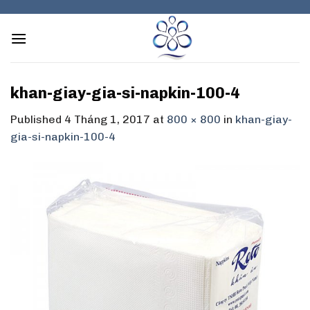
Skip
to
content
khan-giay-gia-si-napkin-100-4
Published
4 Tháng 1, 2017
at
800 × 800
in
khan-giay-
gia-si-napkin-100-4