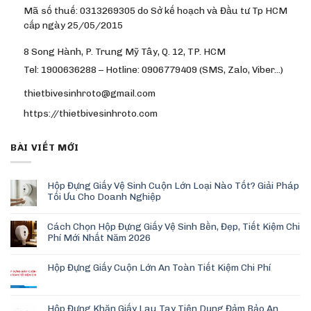
Mã số thuế: 0313269305 do Sở kế hoạch và Đầu tư Tp HCM
cấp ngày 25/05/2015
8 Song Hành, P. Trung Mỹ Tây, Q. 12, TP. HCM
Tel: 1900636288 – Hotline: 0906779409 (SMS, Zalo, Viber…)
thietbivesinhroto@gmail.com
https://thietbivesinhroto.com
BÀI VIẾT MỚI
Hộp Đựng Giấy Vệ Sinh Cuộn Lớn Loại Nào Tốt? Giải Pháp
Tối Ưu Cho Doanh Nghiệp
Cách Chọn Hộp Đựng Giấy Vệ Sinh Bền, Đẹp, Tiết Kiệm Chi
Phí Mới Nhất Năm 2026
Hộp Đựng Giấy Cuộn Lớn An Toàn Tiết Kiệm Chi Phí
Hộp Đựng Khăn Giấy Lau Tay Tiện Dụng Đảm Bảo An