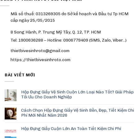
Mã số thuế: 0313269305 do Sở kế hoạch và Đầu tư Tp HCM
cấp ngày 25/05/2015
8 Song Hành, P. Trung Mỹ Tây, Q. 12, TP. HCM
Tel: 1900636288 – Hotline: 0906779409 (SMS, Zalo, Viber…)
thietbivesinhroto@gmail.com
https://thietbivesinhroto.com
BÀI VIẾT MỚI
Hộp Đựng Giấy Vệ Sinh Cuộn Lớn Loại Nào Tốt? Giải Pháp
Tối Ưu Cho Doanh Nghiệp
Cách Chọn Hộp Đựng Giấy Vệ Sinh Bền, Đẹp, Tiết Kiệm Chi
Phí Mới Nhất Năm 2026
Hộp Đựng Giấy Cuộn Lớn An Toàn Tiết Kiệm Chi Phí