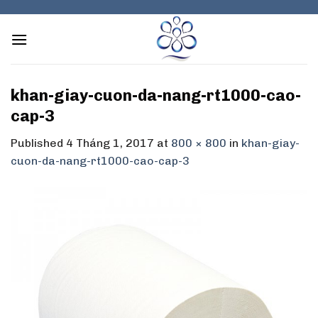
Skip
to
content
khan-giay-cuon-da-nang-rt1000-cao-
cap-3
Published
4 Tháng 1, 2017
at
800 × 800
in
khan-giay-
cuon-da-nang-rt1000-cao-cap-3