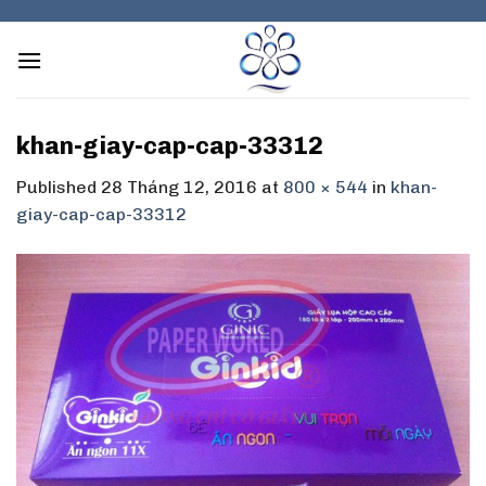
Skip
to
content
khan-giay-cap-cap-33312
Published
28 Tháng 12, 2016
at
800 × 544
in
khan-
giay-cap-cap-33312