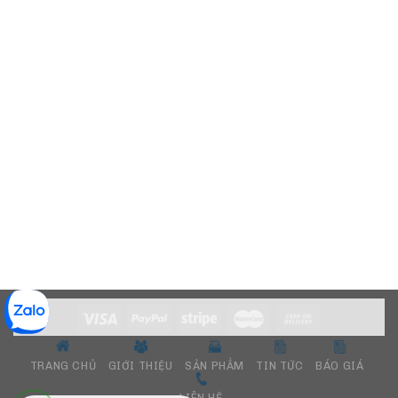
TRANG CHỦ
GIỚI THIỆU
SẢN PHẨM
TIN TỨC
BÁO GIÁ
LIÊN HỆ