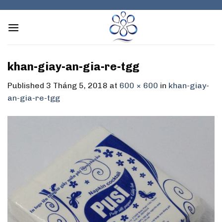
Skip
to
content
khan-giay-an-gia-re-tgg
Published
3 Tháng 5, 2018
at
600 × 600
in
khan-giay-
an-gia-re-tgg