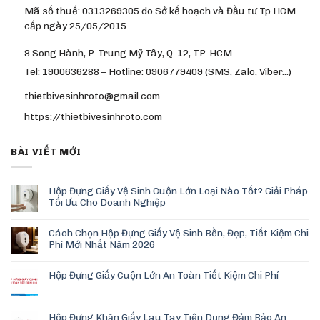
Mã số thuế: 0313269305 do Sở kế hoạch và Đầu tư Tp HCM
cấp ngày 25/05/2015
8 Song Hành, P. Trung Mỹ Tây, Q. 12, TP. HCM
Tel: 1900636288 – Hotline: 0906779409 (SMS, Zalo, Viber…)
thietbivesinhroto@gmail.com
https://thietbivesinhroto.com
BÀI VIẾT MỚI
Hộp Đựng Giấy Vệ Sinh Cuộn Lớn Loại Nào Tốt? Giải Pháp
Tối Ưu Cho Doanh Nghiệp
Cách Chọn Hộp Đựng Giấy Vệ Sinh Bền, Đẹp, Tiết Kiệm Chi
Phí Mới Nhất Năm 2026
Hộp Đựng Giấy Cuộn Lớn An Toàn Tiết Kiệm Chi Phí
Hộp Đựng Khăn Giấy Lau Tay Tiện Dụng Đảm Bảo An