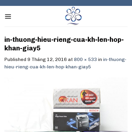
Skip
to
content
in-thuong-hieu-rieng-cua-kh-len-hop-
khan-giay5
Published
9 Tháng 12, 2016
at
800 × 533
in
in-thuong-
hieu-rieng-cua-kh-len-hop-khan-giay5