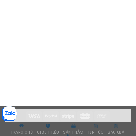
TRANG CHỦ
GIỚI THIỆU
SẢN PHẨM
TIN TỨC
BÁO GIÁ