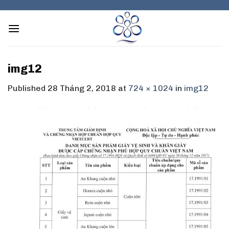
Skip
to
content
img12
Published
28 Tháng 2, 2018
at
724 × 1024
in
img12