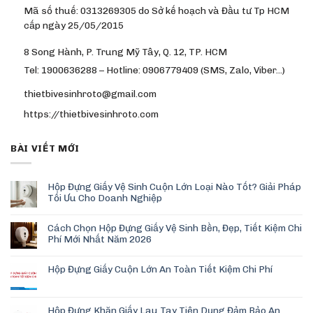
Mã số thuế: 0313269305 do Sở kế hoạch và Đầu tư Tp HCM
cấp ngày 25/05/2015
8 Song Hành, P. Trung Mỹ Tây, Q. 12, TP. HCM
Tel: 1900636288 – Hotline: 0906779409 (SMS, Zalo, Viber…)
thietbivesinhroto@gmail.com
https://thietbivesinhroto.com
BÀI VIẾT MỚI
Hộp Đựng Giấy Vệ Sinh Cuộn Lớn Loại Nào Tốt? Giải Pháp
Tối Ưu Cho Doanh Nghiệp
Cách Chọn Hộp Đựng Giấy Vệ Sinh Bền, Đẹp, Tiết Kiệm Chi
Phí Mới Nhất Năm 2026
Hộp Đựng Giấy Cuộn Lớn An Toàn Tiết Kiệm Chi Phí
Hộp Đựng Khăn Giấy Lau Tay Tiện Dụng Đảm Bảo An