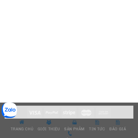
TRANG CHỦ
GIỚI THIỆU
SẢN PHẨM
TIN TỨC
BÁO GIÁ