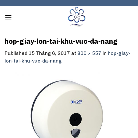
Skip
to
content
hop-giay-lon-tai-khu-vuc-da-nang
Published
15 Tháng 6, 2017
at
800 × 557
in
hop-giay-
lon-tai-khu-vuc-da-nang