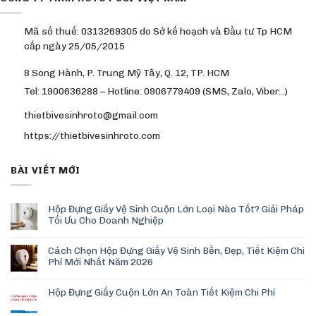
Mã số thuế: 0313269305 do Sở kế hoạch và Đầu tư Tp HCM
cấp ngày 25/05/2015
8 Song Hành, P. Trung Mỹ Tây, Q. 12, TP. HCM
Tel: 1900636288 – Hotline: 0906779409 (SMS, Zalo, Viber…)
thietbivesinhroto@gmail.com
https://thietbivesinhroto.com
BÀI VIẾT MỚI
Hộp Đựng Giấy Vệ Sinh Cuộn Lớn Loại Nào Tốt? Giải Pháp
Tối Ưu Cho Doanh Nghiệp
Cách Chọn Hộp Đựng Giấy Vệ Sinh Bền, Đẹp, Tiết Kiệm Chi
Phí Mới Nhất Năm 2026
Hộp Đựng Giấy Cuộn Lớn An Toàn Tiết Kiệm Chi Phí