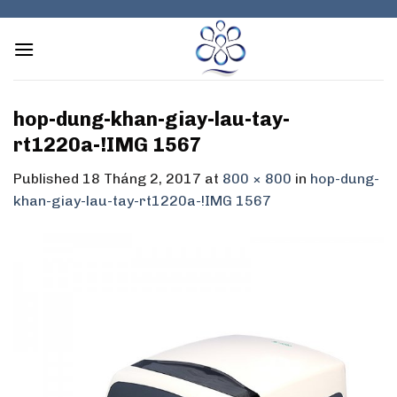
Skip
to
content
hop-dung-khan-giay-lau-tay-
rt1220a-!IMG 1567
Published
18 Tháng 2, 2017
at
800 × 800
in
hop-dung-
khan-giay-lau-tay-rt1220a-!IMG 1567