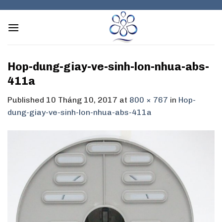
Skip
to
content
Hop-dung-giay-ve-sinh-lon-nhua-abs-
411a
Published
10 Tháng 10, 2017
at
800 × 767
in
Hop-
dung-giay-ve-sinh-lon-nhua-abs-411a