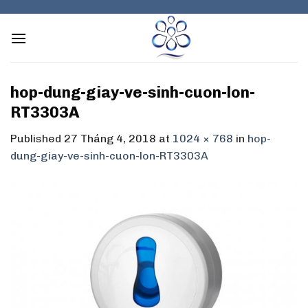
Skip
to
content
hop-dung-giay-ve-sinh-cuon-lon-
RT3303A
Published
27 Tháng 4, 2018
at
1024 × 768
in
hop-
dung-giay-ve-sinh-cuon-lon-RT3303A