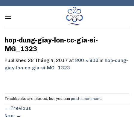
Skip
to
content
hop-dung-giay-lon-cc-gia-si-
MG_1323
Published
28 Tháng 4, 2017
at
800 × 800
in
hop-dung-
giay-lon-cc-gia-si-MG_1323
Trackbacks are closed, but you can
post a comment
.
←
Previous
Next
→