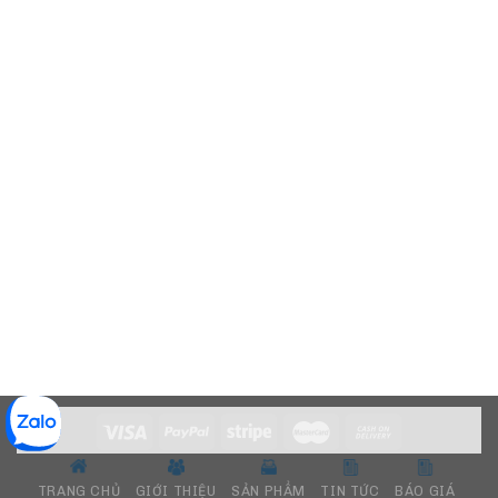
TRANG CHỦ
GIỚI THIỆU
SẢN PHẨM
TIN TỨC
BÁO GIÁ