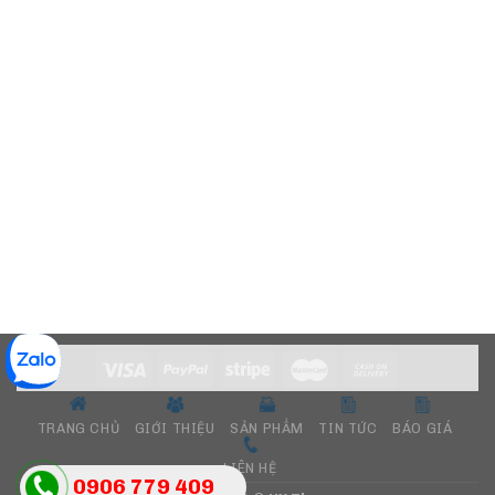
TRANG CHỦ
GIỚI THIỆU
SẢN PHẨM
TIN TỨC
BÁO GIÁ
LIÊN HỆ
0906 779 409