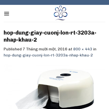
Skip
to
content
hop-dung-giay-cuonj-lon-rt-3203a-
nhap-khau-2
Published
7 Tháng mười một, 2016
at
800 × 443
in
hop-dung-giay-cuonj-lon-rt-3203a-nhap-khau-2