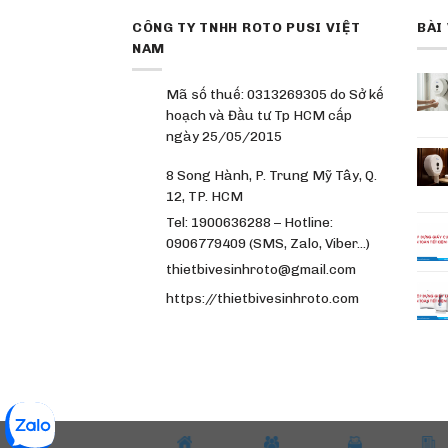
CÔNG TY TNHH ROTO PUSI VIỆT
BÀI
NAM
Mã số thuế: 0313269305 do Sở kế
hoạch và Đầu tư Tp HCM cấp
ngày 25/05/2015
8 Song Hành, P. Trung Mỹ Tây, Q.
12, TP. HCM
Tel: 1900636288 – Hotline:
0906779409 (SMS, Zalo, Viber…)
thietbivesinhroto@gmail.com
https://thietbivesinhroto.com