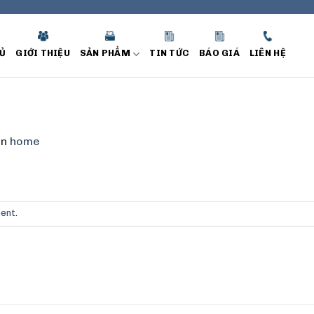
Ủ
GIỚI THIỆU
SẢN PHẨM
TIN TỨC
BÁO GIÁ
LIÊN HỆ
in
home
ment
.