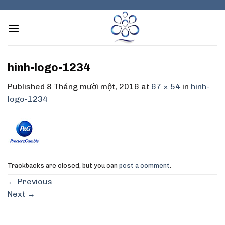
Skip
to
content
hinh-logo-1234
Published
8 Tháng mười một, 2016
at
67 × 54
in
hinh-
logo-1234
Trackbacks are closed, but you can
post a comment
.
←
Previous
Next
→