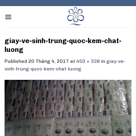
Skip
to
content
giay-ve-sinh-trung-quoc-kem-chat-
luong
Published
20 Tháng 4, 2017
at
450 × 338
in
giay-ve-
sinh-trung-quoc-kem-chat-luong