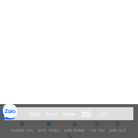
TRANG CHỦ
GIỚI THIỆU
SẢN PHẨM
TIN TỨC
BÁO GIÁ