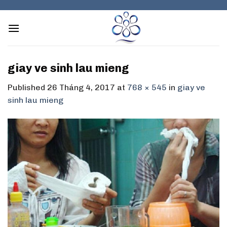
Skip
to
content
giay ve sinh lau mieng
Published
26 Tháng 4, 2017
at
768 × 545
in
giay ve
sinh lau mieng