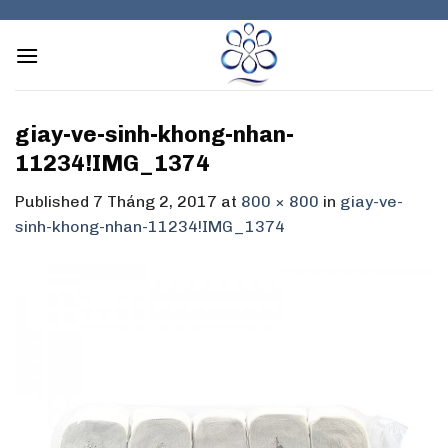
Skip
to
content
giay-ve-sinh-khong-nhan-
11234!IMG_1374
Published
7 Tháng 2, 2017
at
800 × 800
in
giay-ve-
sinh-khong-nhan-11234!IMG_1374