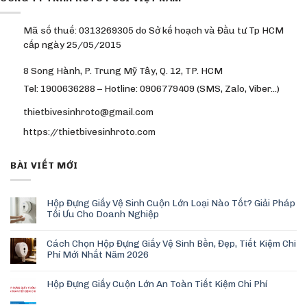
Mã số thuế: 0313269305 do Sở kế hoạch và Đầu tư Tp HCM
cấp ngày 25/05/2015
8 Song Hành, P. Trung Mỹ Tây, Q. 12, TP. HCM
Tel: 1900636288 – Hotline: 0906779409 (SMS, Zalo, Viber…)
thietbivesinhroto@gmail.com
https://thietbivesinhroto.com
BÀI VIẾT MỚI
Hộp Đựng Giấy Vệ Sinh Cuộn Lớn Loại Nào Tốt? Giải Pháp
Tối Ưu Cho Doanh Nghiệp
Cách Chọn Hộp Đựng Giấy Vệ Sinh Bền, Đẹp, Tiết Kiệm Chi
Phí Mới Nhất Năm 2026
Hộp Đựng Giấy Cuộn Lớn An Toàn Tiết Kiệm Chi Phí