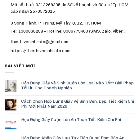
Mã số thuế: 0313269305 do Sở kế hoạch và Đầu tư Tp HCM
cấp ngày 25/05/2015
8 Song Hành, P. Trung Mỹ Tây, Q. 12, TP. HCM
Tel: 1900636288 – Hotline: 0906779409 (SMS, Zalo, Viber…)
thietbivesinhroto@gmail.com
https://thietbivesinhroto.com
BÀI VIẾT MỚI
Hộp Đựng Giấy Vệ Sinh Cuộn Lớn Loại Nào Tốt? Giải Pháp
Tối Ưu Cho Doanh Nghiệp
Cách Chọn Hộp Đựng Giấy Vệ Sinh Bền, Đẹp, Tiết Kiệm Chi
Phí Mới Nhất Năm 2026
Hộp Đựng Giấy Cuộn Lớn An Toàn Tiết Kiệm Chi Phí
Hộp Đựng Khăn Giấy Lau Tay Tiện Dụng Đảm Bảo An