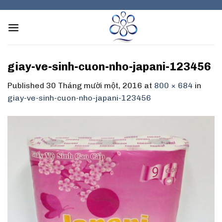
Skip
to
content
giay-ve-sinh-cuon-nho-japani-123456
Published
30 Tháng mười một, 2016
at
800 × 684
in
giay-ve-sinh-cuon-nho-japani-123456