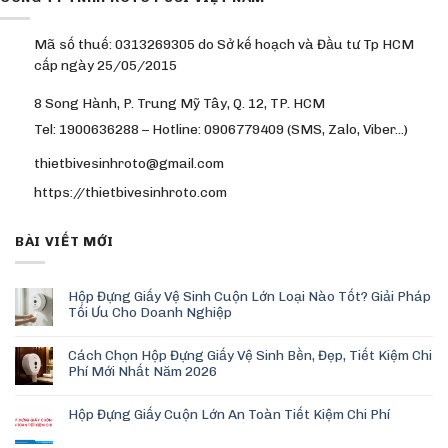
Mã số thuế: 0313269305 do Sở kế hoạch và Đầu tư Tp HCM
cấp ngày 25/05/2015
8 Song Hành, P. Trung Mỹ Tây, Q. 12, TP. HCM
Tel: 1900636288 – Hotline: 0906779409 (SMS, Zalo, Viber…)
thietbivesinhroto@gmail.com
https://thietbivesinhroto.com
BÀI VIẾT MỚI
Hộp Đựng Giấy Vệ Sinh Cuộn Lớn Loại Nào Tốt? Giải Pháp
Tối Ưu Cho Doanh Nghiệp
Cách Chọn Hộp Đựng Giấy Vệ Sinh Bền, Đẹp, Tiết Kiệm Chi
Phí Mới Nhất Năm 2026
Hộp Đựng Giấy Cuộn Lớn An Toàn Tiết Kiệm Chi Phí