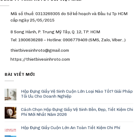
Mã số thuế: 0313269305 do Sở kế hoạch và Đầu tư Tp HCM
cấp ngày 25/05/2015
8 Song Hành, P. Trung Mỹ Tây, Q. 12, TP. HCM
Tel: 1900636288 – Hotline: 0906779409 (SMS, Zalo, Viber…)
thietbivesinhroto@gmail.com
https://thietbivesinhroto.com
BÀI VIẾT MỚI
Hộp Đựng Giấy Vệ Sinh Cuộn Lớn Loại Nào Tốt? Giải Pháp
Tối Ưu Cho Doanh Nghiệp
Cách Chọn Hộp Đựng Giấy Vệ Sinh Bền, Đẹp, Tiết Kiệm Chi
Phí Mới Nhất Năm 2026
Hộp Đựng Giấy Cuộn Lớn An Toàn Tiết Kiệm Chi Phí