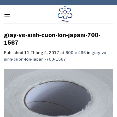
Skip
to
content
giay-ve-sinh-cuon-lon-japani-700-
1567
Published
11 Tháng 4, 2017
at
800 × 496
in
giay-ve-
sinh-cuon-lon-japani-700-1567