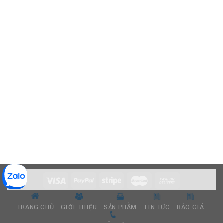
TRANG CHỦ
GIỚI THIỆU
SẢN PHẨM
TIN TỨC
BÁO GIÁ