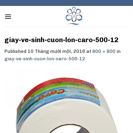
Skip
to
content
giay-ve-sinh-cuon-lon-caro-500-12
Published
10 Tháng mười một, 2016
at
800 × 800
in
giay-ve-sinh-cuon-lon-caro-500-12