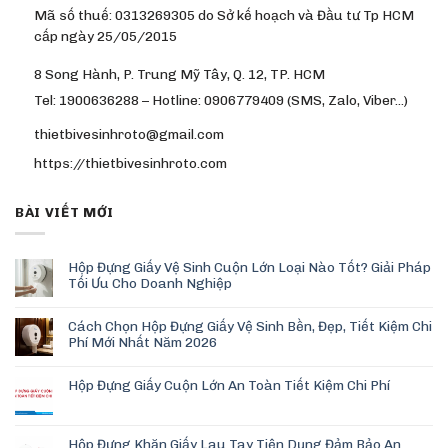
Mã số thuế: 0313269305 do Sở kế hoạch và Đầu tư Tp HCM
cấp ngày 25/05/2015
8 Song Hành, P. Trung Mỹ Tây, Q. 12, TP. HCM
Tel: 1900636288 – Hotline: 0906779409 (SMS, Zalo, Viber…)
thietbivesinhroto@gmail.com
https://thietbivesinhroto.com
BÀI VIẾT MỚI
Hộp Đựng Giấy Vệ Sinh Cuộn Lớn Loại Nào Tốt? Giải Pháp
Tối Ưu Cho Doanh Nghiệp
Cách Chọn Hộp Đựng Giấy Vệ Sinh Bền, Đẹp, Tiết Kiệm Chi
Phí Mới Nhất Năm 2026
Hộp Đựng Giấy Cuộn Lớn An Toàn Tiết Kiệm Chi Phí
Hộp Đựng Khăn Giấy Lau Tay Tiện Dụng Đảm Bảo An