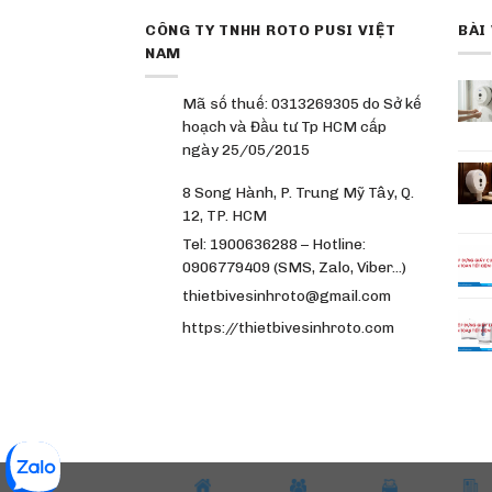
CÔNG TY TNHH ROTO PUSI VIỆT
BÀI
NAM
Mã số thuế: 0313269305 do Sở kế
hoạch và Đầu tư Tp HCM cấp
ngày 25/05/2015
8 Song Hành, P. Trung Mỹ Tây, Q.
12, TP. HCM
Tel: 1900636288 – Hotline:
0906779409 (SMS, Zalo, Viber…)
thietbivesinhroto@gmail.com
https://thietbivesinhroto.com