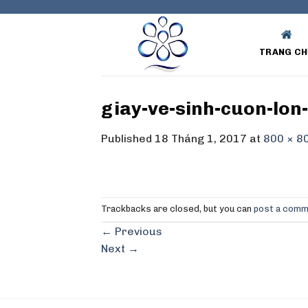
Skip
to
content
TRANG CH
giay-ve-sinh-cuon-lo
Published
18 Tháng 1, 2017
at
800 × 8
Trackbacks are closed, but you can
post a com
←
Previous
Next
→