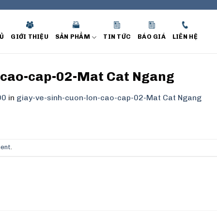
Ủ
GIỚI THIỆU
SẢN PHẨM
TIN TỨC
BÁO GIÁ
LIÊN HỆ
n-cao-cap-02-Mat Cat Ngang
00
in
giay-ve-sinh-cuon-lon-cao-cap-02-Mat Cat Ngang
ment
.