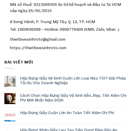
Mã số thuế: 0313269305 do Sở kế hoạch và Đầu tư Tp HCM
cấp ngày 25/05/2015
8 Song Hành, P. Trung Mỹ Tây, Q. 12, TP. HCM
Tel: 1900636288 – Hotline: 0906779409 (SMS, Zalo, Viber…)
thietbivesinhroto@gmail.com
https://thietbivesinhroto.com
BÀI VIẾT MỚI
Hộp Đựng Giấy Vệ Sinh Cuộn Lớn Loại Nào Tốt? Giải Pháp
Tối Ưu Cho Doanh Nghiệp
Cách Chọn Hộp Đựng Giấy Vệ Sinh Bền, Đẹp, Tiết Kiệm Chi
Phí Mới Nhất Năm 2026
Hộp Đựng Giấy Cuộn Lớn An Toàn Tiết Kiệm Chi Phí
Hộp Đựng Khăn Giấy Lau Tay Tiện Dụng Đảm Bảo An