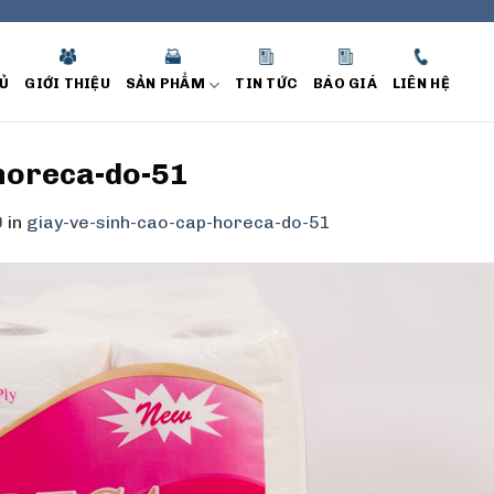
Ủ
GIỚI THIỆU
SẢN PHẨM
TIN TỨC
BÁO GIÁ
LIÊN HỆ
horeca-do-51
9
in
giay-ve-sinh-cao-cap-horeca-do-51