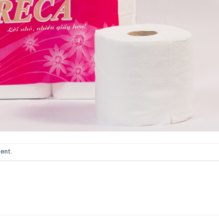
ment
.