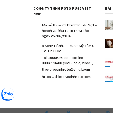
CÔNG TY TNHH ROTO PUSI VIỆT
BÀI
NAM
Mã số thuế: 0313269305 do Sở kế
hoạch và Đầu tư Tp HCM cấp
ngày 25/05/2015
8 Song Hành, P. Trung Mỹ Tây, Q.
12, TP. HCM
Tel: 1900636288 – Hotline:
0906779409 (SMS, Zalo, Viber…)
thietbivesinhroto@gmail.com
https://thietbivesinhroto.com