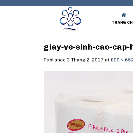
Skip
to
content
TRANG CH
giay-ve-sinh-cao-cap-
Published
3 Tháng 2, 2017
at
800 × 65