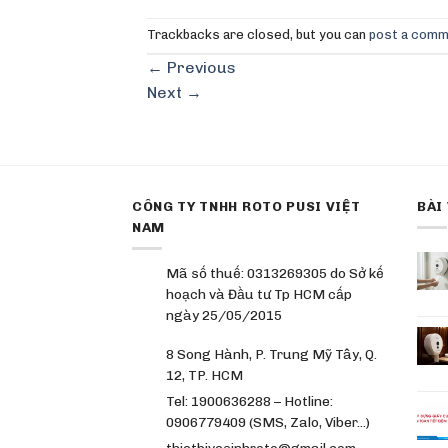
Trackbacks are closed, but you can
post a com
←
Previous
Next
→
CÔNG TY TNHH ROTO PUSI VIỆT
BÀI
NAM
Mã số thuế: 0313269305 do Sở kế
hoạch và Đầu tư Tp HCM cấp
ngày 25/05/2015
8 Song Hành, P. Trung Mỹ Tây, Q.
12, TP. HCM
Tel: 1900636288 – Hotline:
0906779409 (SMS, Zalo, Viber…)
thietbivesinhroto@gmail.com