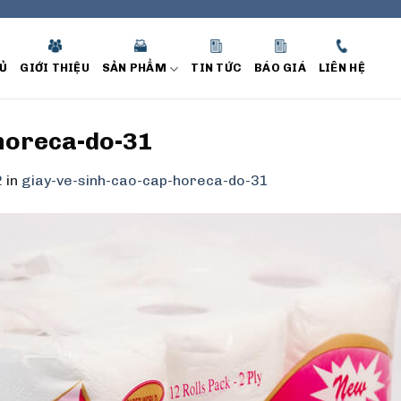
Ủ
GIỚI THIỆU
SẢN PHẨM
TIN TỨC
BÁO GIÁ
LIÊN HỆ
horeca-do-31
2
in
giay-ve-sinh-cao-cap-horeca-do-31