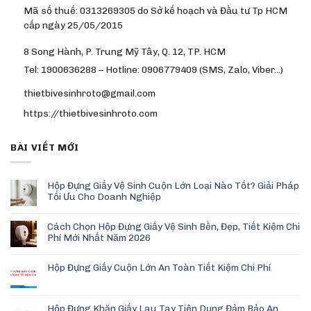
Mã số thuế: 0313269305 do Sở kế hoạch và Đầu tư Tp HCM
cấp ngày 25/05/2015
8 Song Hành, P. Trung Mỹ Tây, Q. 12, TP. HCM
Tel: 1900636288 – Hotline: 0906779409 (SMS, Zalo, Viber…)
thietbivesinhroto@gmail.com
https://thietbivesinhroto.com
BÀI VIẾT MỚI
Hộp Đựng Giấy Vệ Sinh Cuộn Lớn Loại Nào Tốt? Giải Pháp
Tối Ưu Cho Doanh Nghiệp
Cách Chọn Hộp Đựng Giấy Vệ Sinh Bền, Đẹp, Tiết Kiệm Chi
Phí Mới Nhất Năm 2026
Hộp Đựng Giấy Cuộn Lớn An Toàn Tiết Kiệm Chi Phí
Hộp Đựng Khăn Giấy Lau Tay Tiện Dụng Đảm Bảo An