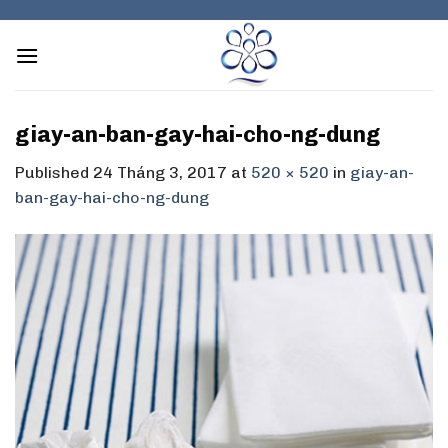
Skip
to
content
giay-an-ban-gay-hai-cho-ng-dung
Published
24 Tháng 3, 2017
at
520 × 520
in
giay-an-
ban-gay-hai-cho-ng-dung