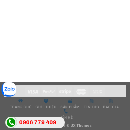
TRANG CHỦ
GIỚI THIỆU
SẢN PHẨM
TIN TỨC
BÁO GIÁ
LIÊN HỆ
0906 779 409
Copyright 2026 ©
UX Themes