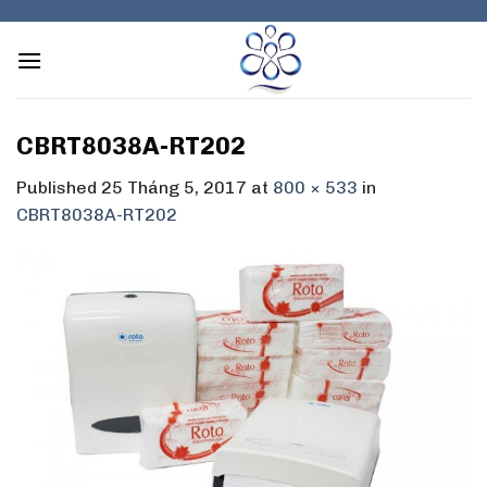
Skip
to
content
CBRT8038A-RT202
Published
25 Tháng 5, 2017
at
800 × 533
in
CBRT8038A-RT202