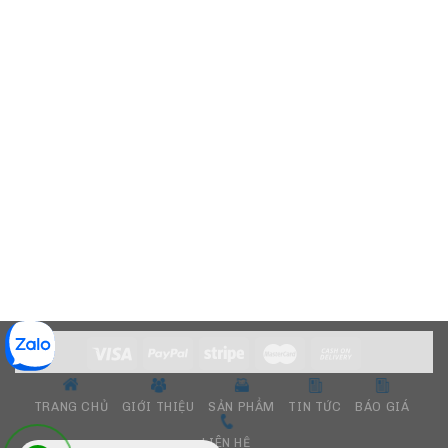
TRANG CHỦ
GIỚI THIỆU
SẢN PHẨM
TIN TỨC
BÁO GIÁ
LIÊN HỆ